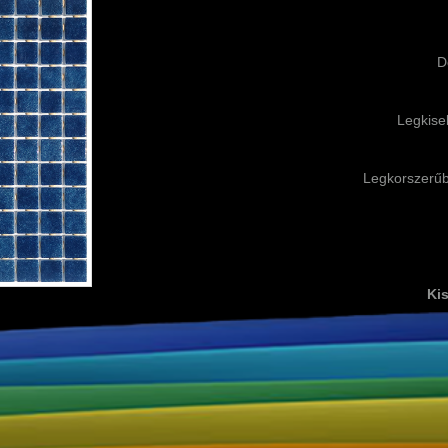
D
Legkise
Legkorszerűb
Kis