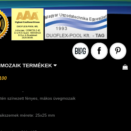
MOZAIK TERMÉKEK
100
-
etén színezett fényes, mákos üvegmozaik
ikszemek mérete: 25x25 mm