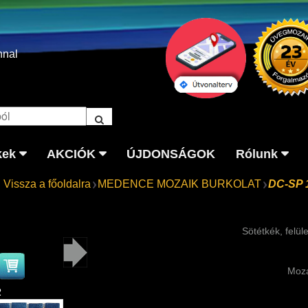
nnal
kek
AKCIÓK
ÚJDONSÁGOK
Rólunk
Vissza a főoldalra
MEDENCE MOZAIK BURKOLAT
DC-SP 
Sötétkék, felül
Moza
2