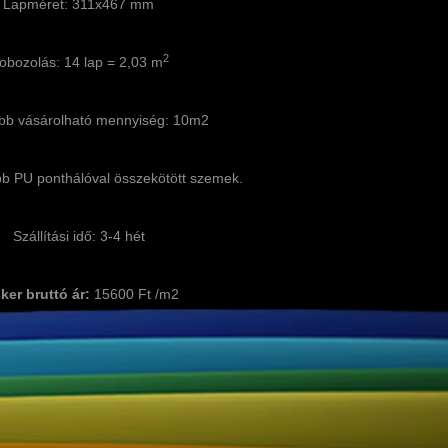
Lapméret: 311x467 mm
2
obozolás: 14 lap = 2,03 m
bb vásárolható mennyiség: 10m2
b PU ponthálóval összekötött szemek.
Szállítási idő: 3-4 hét
ker bruttó ár:
15600 Ft /m2