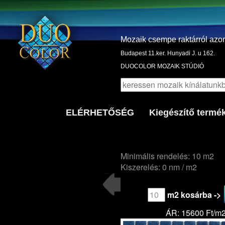
Mozaik csempe raktárról azo
Budapest 11.ker. Hunyadi J. u 162.
DUOCOLOR MOZAIK STÚDIÓ
ELÉRHETŐSÉG
Kiegészítő termé
Minimális rendelés: 10 m2
Kiszerelés: 0 nm / m2
m2 kosárba ->
ÁR: 15600 Ft/m