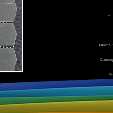
Moz
Minimáli
Csomagbo
Ki