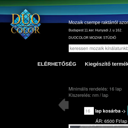
Mozaik csempe raktárról azo
Budapest 11.ker. Hunyadi J. u 162.
DUOCOLOR MOZAIK STÚDIÓ
ELÉRHETŐSÉG
Kiegészítő termé
Minimális rendelés: 16 lap
Kiszerelés: nm / lap
lap kosárba ->
ÁR: 6500 Ft/lap