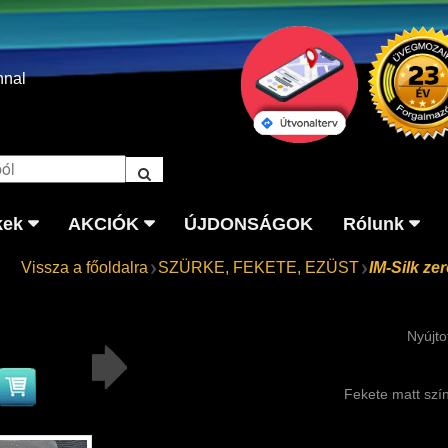
nnal
kek
AKCIÓK
ÚJDONSÁGOK
Rólunk
Vissza a főoldalra
SZÜRKE, FEKETE, EZÜST
IM-Silk ze
Nyújto
Fekete matt szí