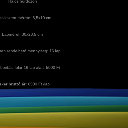
Hálós hordozón
aikszem mérete: 3,5x10 cm
Lapméret: 30x28,5 cm
san rendelhető mennyiség: 16 lap
ntási felár 16 lap alatt: 5000 Ft
sker bruttó ár:
6500 Ft /lap