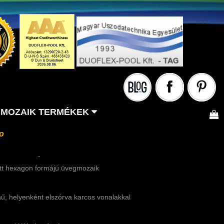
MOZAIK TERMÉKEK
ro
-
tt hexagon formájú üvegmozaik
nű, helyenként elszórva karcos vonalakkal