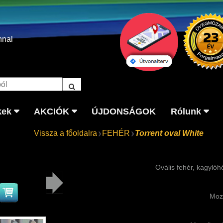
nnal
kek
AKCIÓK
ÚJDONSÁGOK
Rólunk
Vissza a főoldalra
FEHÉR
Torrent oval White
Ovális fehér, kagyl
Moz