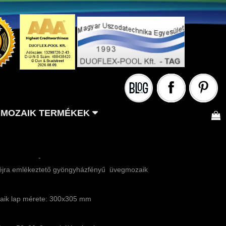
MOZAIK TERMÉKEK
-
óhéjra emlékeztető gyöngyházfényű üvegmozaik
aik lap mérete: 300x305 mm