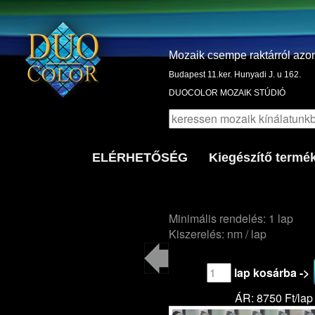
Mozaik csempe raktárról azo
Budapest 11.ker. Hunyadi J. u 162.
DUOCOLOR MOZAIK STÚDIÓ
ELÉRHETŐSÉG
Kiegészítő termé
Minimális rendelés: 1 lap
Kiszerelés: nm / lap
lap kosárba ->
ÁR: 8750 Ft/lap