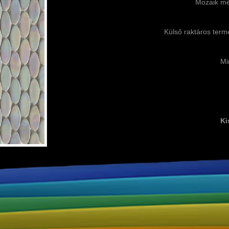
Mozaik mé
Külső raktáros termé
Mi
Ki