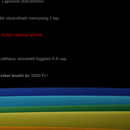
Lapméret 300x300mm
bb vásárolható mennyiség 1 lap.
Külső raktáras termék.
állítása: készlettől függően 5-6 nap.
isker bruttó ár:
5500 Ft /