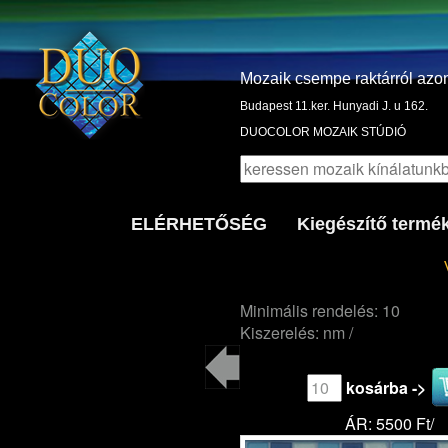
Mozaik csempe raktárról azo
Budapest 11.ker. Hunyadi J. u 162.
DUOCOLOR MOZAIK STÚDIÓ
ELÉRHETŐSÉG
Kiegészítő termé
Minimális rendelés: 10
Kiszerelés: nm /
kosárba ->
ÁR: 5500 Ft/