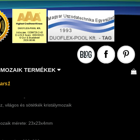
MOZAIK TERMÉKEK
ars1
-
iz, világos és sötétkék kristálymozaik
ozaik mérete: 23x23x4mm