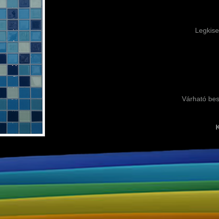
Legkise
Várható besz
K