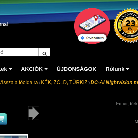
nnal
kek
AKCIÓK
ÚJDONSÁGOK
Rólunk
Vissza a főoldalra
KÉK, ZÖLD, TÜRKIZ
DC-AI Nightvision m
Fehér, türk
M