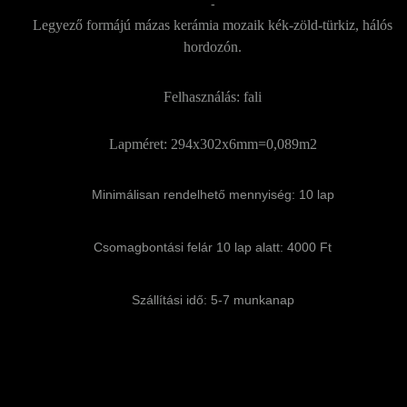
-
Legyező formájú mázas kerámia mozaik kék-zöld-türkiz, hálós
hordozón.
Felhasználás: fali
Lapméret: 294x302x6mm=0,089m2
Minimálisan rendelhető mennyiség: 10 lap
Csomagbontási felár 10 lap alatt: 4000 Ft
Szállítási idő: 5-7 munkanap