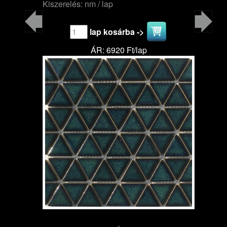
Kiszerelés: nm / lap
lap kosárba ->
ÁR: 6920 Ft/lap
-